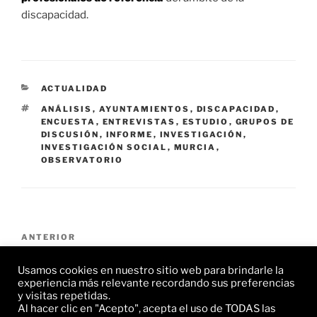
discapacidad.
CATEGORÍAS
ACTUALIDAD
ETIQUETAS
ANÁLISIS
,
AYUNTAMIENTOS
,
DISCAPACIDAD
,
ENCUESTA
,
ENTREVISTAS
,
ESTUDIO
,
GRUPOS DE
DISCUSIÓN
,
INFORME
,
INVESTIGACIÓN
,
INVESTIGACIÓN SOCIAL
,
MURCIA
,
OBSERVATORIO
Navegación
Entrada
ANTERIOR
de
anterior:
ZIES participa en un estudio de práctica clínica
entradas
Usamos cookies en nuestro sitio web para brindarle la
experiencia más relevante recordando sus preferencias
Siguiente
SIGUIENTE
y visitas repetidas.
Al hacer clic en "Acepto", acepta el uso de TODAS las
entrada
ZIES desarrollará el trabajo de campo del proyecto