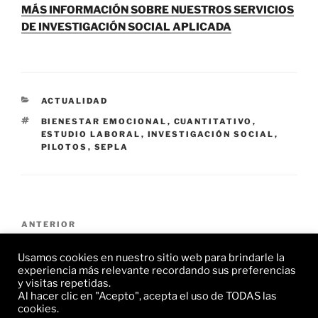
MÁS INFORMACIÓN SOBRE NUESTROS SERVICIOS
DE INVESTIGACIÓN SOCIAL APLICADA
CATEGORÍAS
ACTUALIDAD
ETIQUETAS
BIENESTAR EMOCIONAL
,
CUANTITATIVO
,
ESTUDIO LABORAL
,
INVESTIGACIÓN SOCIAL
,
PILOTOS
,
SEPLA
Navegación
Entrada
ANTERIOR
de
anterior:
ZIES colabora en el proyecto PACART de la
entradas
Usamos cookies en nuestro sitio web para brindarle la
Universidad Complutense de Madrid
experiencia más relevante recordando sus preferencias
y visitas repetidas.
Al hacer clic en "Acepto", acepta el uso de TODAS las
Siguiente
SIGUIENTE
cookies.
entrada
ZIES en el XVI Congreso Español de Sociología