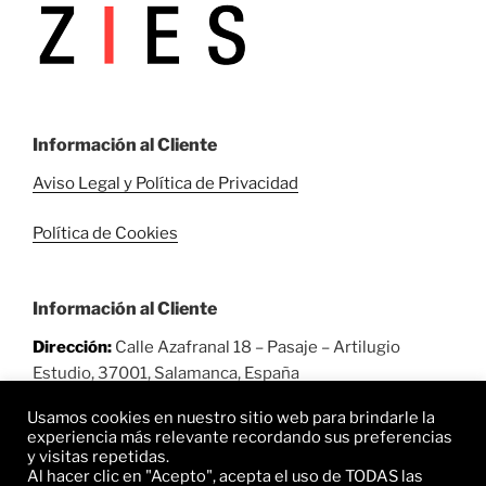
Información al Cliente
Aviso Legal y Política de Privacidad
Política de Cookies
Información al Cliente
Dirección:
Calle Azafranal 18 – Pasaje – Artilugio
Estudio, 37001, Salamanca, España
Usamos cookies en nuestro sitio web para brindarle la
Teléfono:
923 607 477 / 691 689 754
experiencia más relevante recordando sus preferencias
y visitas repetidas.
E-mail:
zies@zies.es
Al hacer clic en "Acepto", acepta el uso de TODAS las