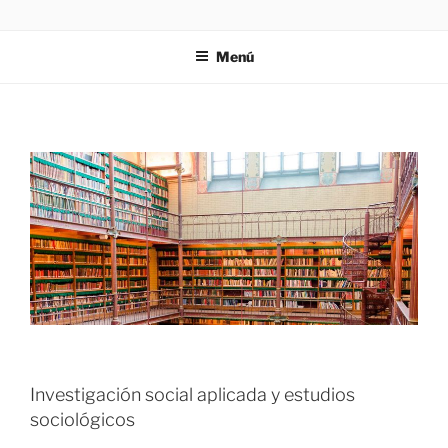
Saltar
ZIES
Investigación y consultoría
al
Menú
contenido
Investigación social aplicada y estudios
sociológicos