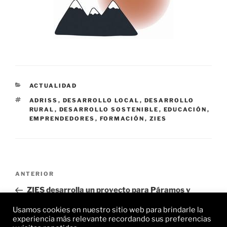
CATEGORÍAS
ACTUALIDAD
ETIQUETAS
ADRISS
,
DESARROLLO LOCAL
,
DESARROLLO
RURAL
,
DESARROLLO SOSTENIBLE
,
EDUCACIÓN
,
EMPRENDEDORES
,
FORMACIÓN
,
ZIES
Navegación
Entrada
ANTERIOR
de
anterior:
ZIES desarrolla un proyecto para Páramos y
entradas
Valles Palentinos.
Usamos cookies en nuestro sitio web para brindarle la
experiencia más relevante recordando sus preferencias
Siguiente
SIGUIENTE