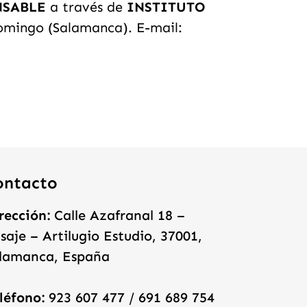
NSABLE
a través de
INSTITUTO
romingo (Salamanca). E-mail:
ontacto
rección:
Calle Azafranal 18 –
saje – Artilugio Estudio, 37001,
lamanca, España
léfono:
923 607 477 / 691 689 754