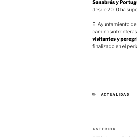
Sanabrés y Portu
desde 2010 ha sup
El Ayuntamiento de
caminosinfronteras.
visitantes y pereg
finalizado en el per
CATEGORÍAS
ACTUALIDAD
Navegación
Entrada
ANTERIOR