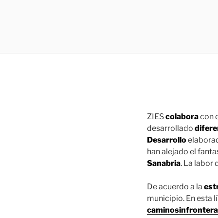
ZIES
colabora
con 
desarrollado
difere
Desarrollo
elaborad
han alejado el fant
Sanabria
. La labor
De acuerdo a la
est
municipio. En esta 
caminosinfrontera