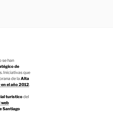
o se han
atégico de
. Iniciativas que
orana de la
Alta
en el año 2012
.
al turístico
del
l web
de Santiago