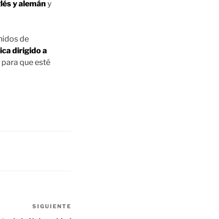
glés y alemán
y
nidos de
ca dirigido a
5 para que esté
SIGUIENTE
Siguiente