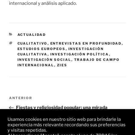
internacional y análisis aplicado.
CATEGORÍAS
ACTUALIDAD
ETIQUETAS
CUALITATIVO
,
ENTREVISTAS EN PROFUNDIDAD
,
ESTUDIOS EUROPEOS
,
INVESTIGACIÓN
CUALITATIVA
,
INVESTIGACIÓN POLÍTICA
,
INVESTIGACIÓN SOCIAL
,
TRABAJO DE CAMPO
INTERNACIONAL
,
ZIES
Navegación
Entrada
ANTERIOR
de
anterior:
Fiestas y religiosidad popular: una mirada
entradas
sociológica al patrimonio cultural de los territorios
Usamos cookies en nuestro sitio web para brindarle la
experiencia más relevante recordando sus preferencias
Siguiente
SIGUIENTE
y visitas repetidas.