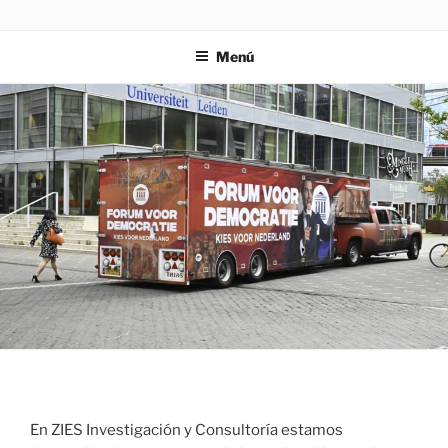
Saltar
ZIES
Investigación y consultoría
al
Menú
contenido
En ZIES Investigación y Consultoría estamos