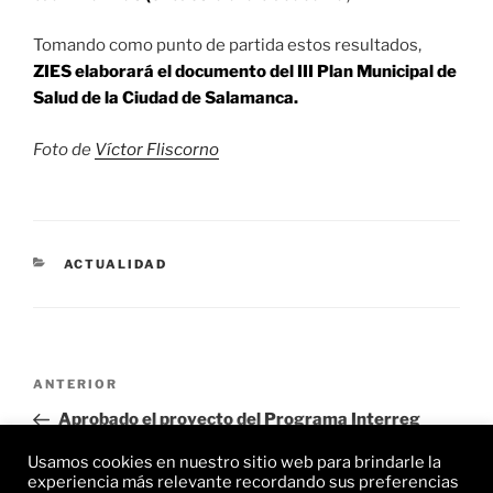
Tomando como punto de partida estos resultados,
ZIES elaborará el documento del III Plan Municipal de
Salud de la Ciudad de Salamanca.
Foto de
Víctor Fliscorno
CATEGORÍAS
ACTUALIDAD
Navegación
Entrada
ANTERIOR
de
anterior:
Aprobado el proyecto del Programa Interreg
entradas
España-Portugal (POCTEP) que elaboró ZIES
Usamos cookies en nuestro sitio web para brindarle la
experiencia más relevante recordando sus preferencias