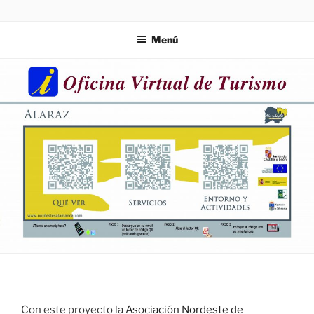
Saltar
ZIES
Investigación y consultoría
al
Menú
contenido
Con este proyecto la
Asociación Nordeste de