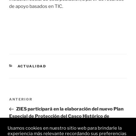
de apoyo basados en TIC.
CATEGORÍAS
ACTUALIDAD
Navegación
Entrada
ANTERIOR
de
anterior:
ZIES participará en la elaboración del nuevo Plan
entradas
Especial de Protección del Casco Histórico de
Cáceres.
Usamos cookies en nuestro sitio web para brindarle la
experiencia más relevante recordando sus preferencias