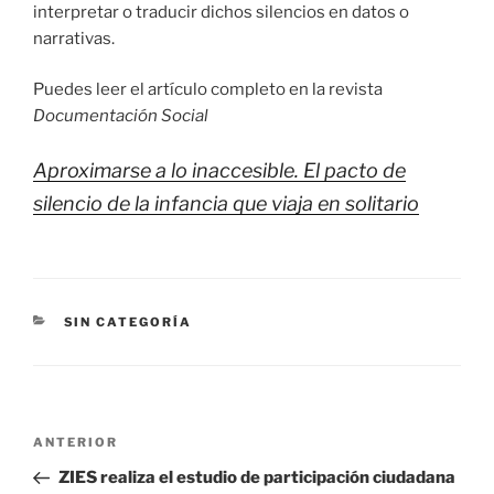
interpretar o traducir dichos silencios en datos o
narrativas.
Puedes leer el artículo completo en la revista
Documentación Social
Aproximarse a lo inaccesible. El pacto de
silencio de la infancia que viaja en solitario
CATEGORÍAS
SIN CATEGORÍA
Navegación
Entrada
ANTERIOR
de
anterior:
ZIES realiza el estudio de participación ciudadana
entradas