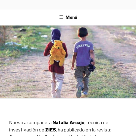
Saltar
ZIES
Investigación y consultoría
al
Menú
contenido
Nuestra compañera
Natalia Arcajo
, técnica de
investigación de
ZIES
, ha publicado en la revista