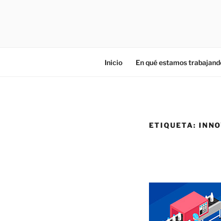
Saltar
al
ZIES
contenido
Investigación y consultoría
Inicio
En qué estamos trabajand
ETIQUETA:
INNO