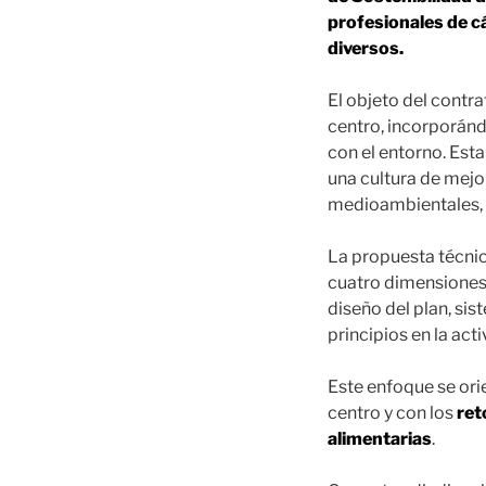
profesionales de cá
diversos.
El objeto del contr
centro, incorporá
con el entorno. Es
una cultura de mejo
medioambientales, 
La propuesta técni
cuatro dimensiones: 
diseño del plan, si
principios en la act
Este enfoque se orie
centro y con los
ret
alimentarias
.