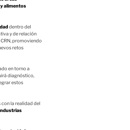
a y alimentos
idad
dentro del
tiva y de relación
el CRN, promoviendo
uevos retos
rado en torno a
uirá diagnóstico,
egrar estos
 con la realidad del
industrias