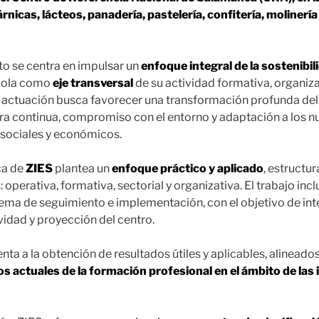
rnicas, lácteos, panadería, pastelería, confitería, molinerí
ato se centra en impulsar un
enfoque integral de la sostenibil
ndola como
eje transversal
de su actividad formativa, organiza
ta actuación busca favorecer una transformación profunda d
ra continua, compromiso con el entorno y adaptación a los n
sociales y económicos.
ca de
ZIES
plantea un
enfoque práctico y aplicado
, estructu
operativa, formativa, sectorial y organizativa. El trabajo incl
stema de seguimiento e implementación, con el objetivo de int
ividad y proyección del centro.
nta a la obtención de resultados útiles y aplicables, alineados
os actuales de la formación profesional en el ámbito de las 