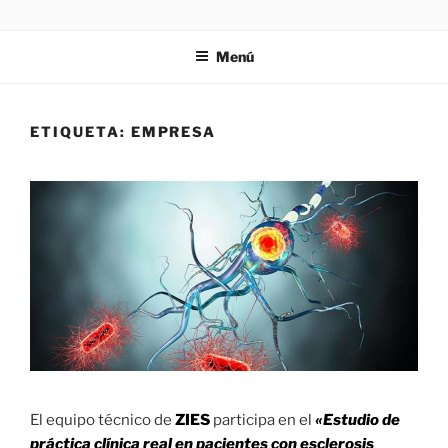
Saltar
ZIES
Investigación y consultoría
al
Menú
contenido
ETIQUETA:
EMPRESA
El equipo técnico de
ZIES
participa en el
«Estudio de
práctica clínica real en pacientes con esclerosis