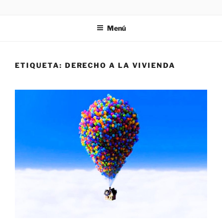
Saltar
ZIES
Investigación y consultoría
al
Menú
contenido
ETIQUETA:
DERECHO A LA VIVIENDA