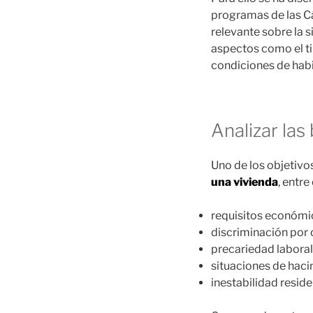
programas de las Cá
relevante sobre la s
aspectos como el tip
condiciones de habi
Analizar las
Uno de los objetivos
una vivienda
, entre 
requisitos económic
discriminación por o
precariedad laboral
situaciones de haci
inestabilidad resid