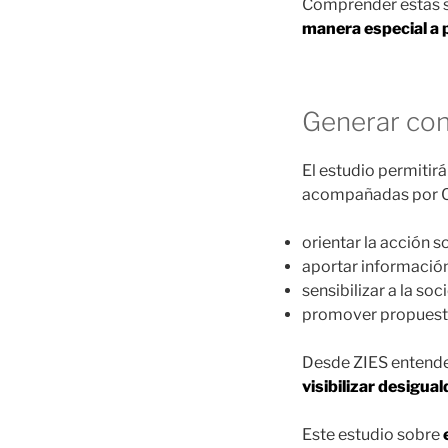
Comprender estas s
manera especial a 
Generar con
El estudio permitirá
acompañadas por Cár
orientar la acción s
aportar información
sensibilizar a la so
promover propuesta
Desde ZIES entende
visibilizar desigua
Este estudio sobre