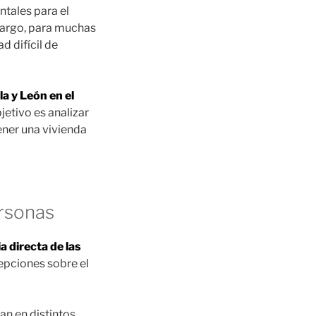
ntales para el
mbargo, para muchas
d difícil de
a y León en el
bjetivo es analizar
ner una vivienda
ersonas
a directa de las
cepciones sobre el
an en distintos