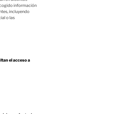
recogido información
antes, incluyendo
ial o las
ultan el acceso a