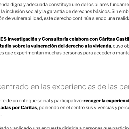
ienda digna y adecuada constituye uno de los pilares fundame
 la inclusión social y la garantía de derechos básicos. Sin e
n de vulnerabilidad, este derecho continúa siendo una realida
IES Investigación y Consultoría colabora con Cáritas Castill
tudio sobre la vulneración del derecho a la vivienda
, cuyo o
eales que experimentan muchas personas para acceder o mante
centrado en las experiencias de las p
te de un enfoque social y participativo:
recoger la experienci
adas por Cáritas
, poniendo en el centro sus vivencias y per
.
eñado y aplicado una encuesta dirigida a personas que particip