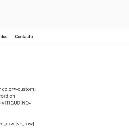
ados
Contacto
or color=»custom»
cordion
le=»VITIGUDINO»
/vc_row][vc_row]