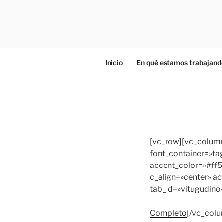
Saltar
al
ZIES
contenido
Investigación y consultoría
Inicio
En qué estamos trabajand
[vc_row][vc_column
font_container=»ta
accent_color=»#ff5
c_align=»center» ac
tab_id=»vitugudino
Completo
[/vc_colu