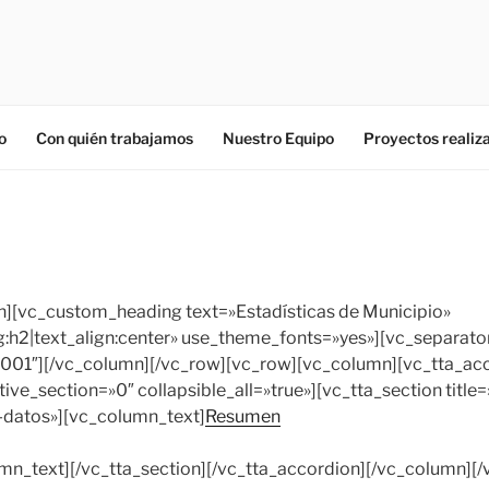
o
Con quién trabajamos
Nuestro Equipo
Proyectos realiz
][vc_custom_heading text=»Estadísticas de Municipio»
g:h2|text_align:center» use_theme_fonts=»yes»][vc_separat
001″][/vc_column][/vc_row][vc_row][vc_column][vc_tta_ac
tive_section=»0″ collapsible_all=»true»][vc_tta_section tit
-datos»][vc_column_text]
Resumen
mn_text][/vc_tta_section][/vc_tta_accordion][/vc_column][